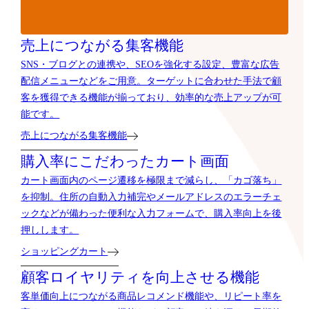
売上につながる集客機能
SNS・ブログとの連携や、SEOを強化する設定、豊富な広告
配信メニューなどをご用意。ターゲットに合わせた手法で顧
客を獲得できる機能が揃っており、効率的な売上アップが可
能です。
売上につながる集客機能
購入率にこだわったカート画面
カート画面内のページ遷移を極限まで減らし、「カゴ落ち」
を抑制。住所の自動入力補完やメールアドレスのエラーチェ
ックなどが備わった便利な入力フォームで、購入率向上を後
押しします。
ショッピングカート
顧客ロイヤリティを向上させる機能
客単価向上につながる商品レコメンド機能や、リピート率を