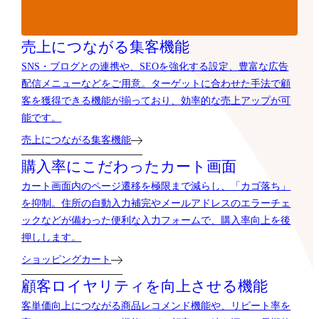
売上につながる集客機能
SNS・ブログとの連携や、SEOを強化する設定、豊富な広告
配信メニューなどをご用意。ターゲットに合わせた手法で顧
客を獲得できる機能が揃っており、効率的な売上アップが可
能です。
売上につながる集客機能
購入率にこだわったカート画面
カート画面内のページ遷移を極限まで減らし、「カゴ落ち」
を抑制。住所の自動入力補完やメールアドレスのエラーチェ
ックなどが備わった便利な入力フォームで、購入率向上を後
押しします。
ショッピングカート
顧客ロイヤリティを向上させる機能
客単価向上につながる商品レコメンド機能や、リピート率を