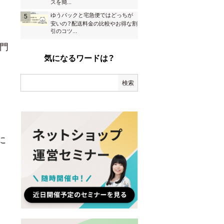
スを簡
...
ゆうパックと宅急便ではどっちが
安いの？配送料金の比較やお得な割
引のコツ
...
門
気になるワードは？
に