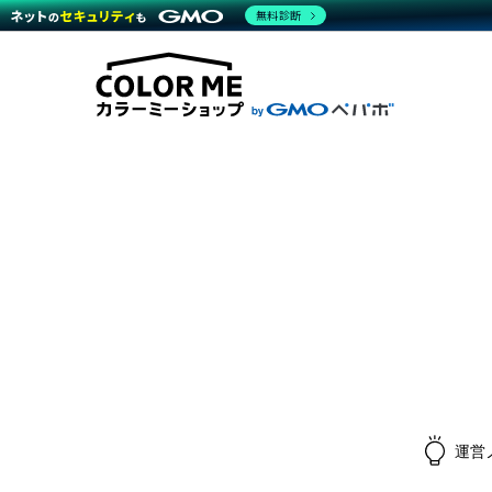
無料診断
商材一覧を見る
越境E
代行
運営サポート
機能一覧を見る
プラ
料金
事例
事例
デザ
ブラン
サポート一覧を見る
プレミ
事例
プラン・料金一覧を見る
設定
さま
お役立ち資料を見る
ラー
ショ
開発・
売上
レギ
ショッ
顧客
モバ
複数
運営