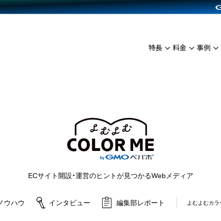
C（海外販売）
雑貨販売
サービスを見る
運営ノウハウを見る
ンを見る
プランを比較する
を見る
事例資料をみる
イン制作代行
イベント・セミナー
ディングの強化
アム
料金シミュレーション
インタビュー
食品
特長
料金
事例
代行
コミュニティイベントCarty
ざまな販売方法
ジ
他社サービスとの比較
ップ事例
ファッション
API連携代行
よむよむカラーミー
につながる集客
ュラー
雑貨
YouTubeチャンネル
ピングカート
ロイヤリティを向上
よむよむカラーミ
イルアプリ
店舗との連携
ECサイト開設・運営のヒントが見つかるWebメディア
ノウハウ
インタビュー
編集部レポート
よむよむカラ