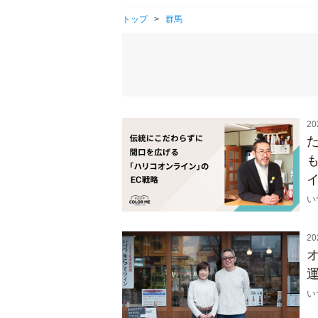
トップ
>
群馬
20
イ
い
20
い