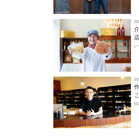
20
い
20
日