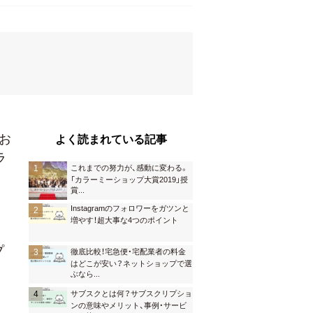
お
よく読まれている記事
ラ
これまでの努力が、感動に変わる。
「カラーミーショップ大賞2019」授
賞
...
Instagramのフォロワーをガツンと
増やす！超大事な4つのポイント
プ
徹底比較！宅急便・宅配業者の料金
はどこが安い？ネットショップで選
ぶなら
...
サブスクとは何？サブスクリプショ
ンの意味やメリット、事例・サービ