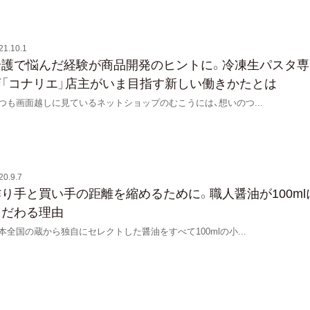
21.10.1
介護で悩んだ経験が商品開発のヒントに。冷凍生パスタ専
店「コナリエ」店主がいま目指す新しい働きかたとは
つも画面越しに見ているネットショップのむこうには、想いのつ
...
20.9.7
作り手と買い手の距離を縮めるために。職人醤油が100ml
こだわる理由
本全国の蔵から独自にセレクトした醤油をすべて100mlの小
...