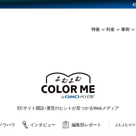
C（海外販売）
雑貨販売
サービスを見る
運営ノウハウを見る
ンを見る
プランを比較する
を見る
事例資料をみる
イン制作代行
イベント・セミナー
ディングの強化
アム
料金シミュレーション
インタビュー
食品
特長
料金
事例
代行
コミュニティイベントCarty
ざまな販売方法
ジ
他社サービスとの比較
ップ事例
ファッション
API連携代行
よむよむカラーミー
につながる集客
ュラー
雑貨
YouTubeチャンネル
ピングカート
ロイヤリティを向上
よむよむカラーミ
イルアプリ
店舗との連携
ECサイト開設・運営のヒントが見つかるWebメディア
ノウハウ
インタビュー
編集部レポート
よむよむカラ