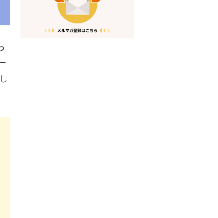
っ
ー
し