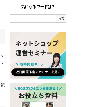
気になるワードは？
って
たサ
対策