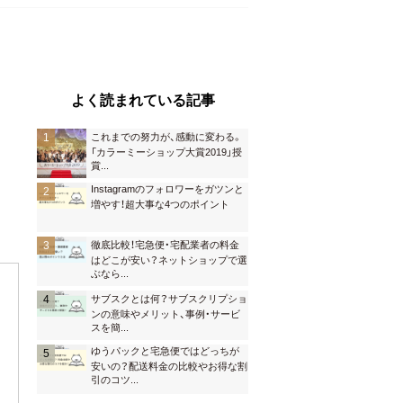
よく読まれている記事
これまでの努力が、感動に変わる。
「カラーミーショップ大賞2019」授
賞
...
Instagramのフォロワーをガツンと
増やす！超大事な4つのポイント
徹底比較！宅急便・宅配業者の料金
はどこが安い？ネットショップで選
ぶなら
...
サブスクとは何？サブスクリプショ
ンの意味やメリット、事例・サービ
スを簡
...
ゆうパックと宅急便ではどっちが
安いの？配送料金の比較やお得な割
引のコツ
...