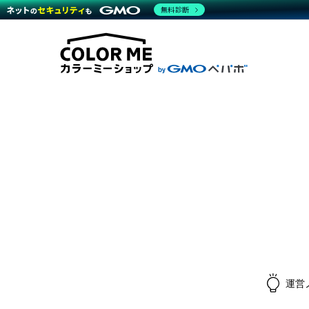
無料診断
商材一覧を見る
越境E
代行
運営サポート
機能一覧を見る
プラ
料金
事例
事例
デザ
ブラン
サポート一覧を見る
プレミ
事例
プラン・料金一覧を見る
設定
さま
お役立ち資料を見る
ラー
ショ
開発・
売上
レギ
ショッ
顧客
モバ
複数
運営