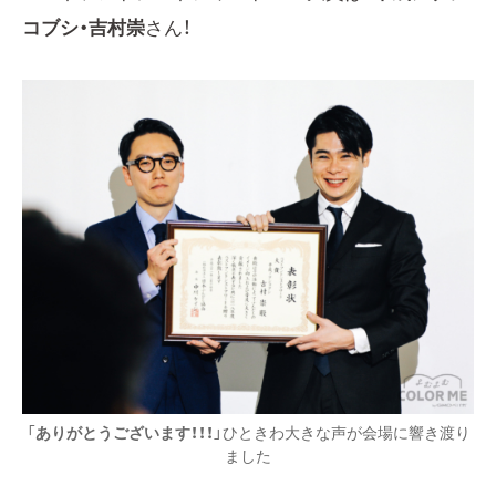
コブシ・吉村崇
さん！
「
ありがとうございます！！！
」ひときわ大きな声が会場に響き渡り
ました