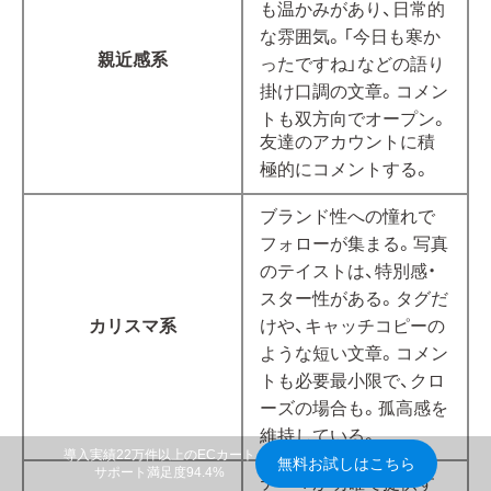
も温かみがあり、日常的
な雰囲気。「今日も寒か
親近感系
ったですね」などの語り
掛け口調の文章。コメン
トも双方向でオープン。
友達のアカウントに積
極的にコメントする。
ブランド性への憧れで
フォローが集まる。写真
のテイストは、特別感・
スター性がある。タグだ
カリスマ系
けや、キャッチコピーの
ような短い文章。コメン
トも必要最小限で、クロ
ーズの場合も。孤高感を
維持している。
導入実績22万件以上のECカート
無料お試しはこちら
サポート満足度94.4%
テーマが明確で提供す