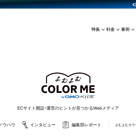
C（海外販売）
雑貨販売
サービスを見る
運営ノウハウを見る
ンを見る
プランを比較する
を見る
事例資料をみる
イン制作代行
イベント・セミナー
ディングの強化
アム
料金シミュレーション
インタビュー
食品
特長
料金
事例
代行
コミュニティイベントCarty
ざまな販売方法
ジ
他社サービスとの比較
ップ事例
ファッション
API連携代行
よむよむカラーミー
につながる集客
ュラー
雑貨
YouTubeチャンネル
ピングカート
ロイヤリティを向上
よむよむカラーミ
イルアプリ
店舗との連携
ECサイト開設・運営のヒントが見つかるWebメディア
ノウハウ
インタビュー
編集部レポート
よむよむカラ