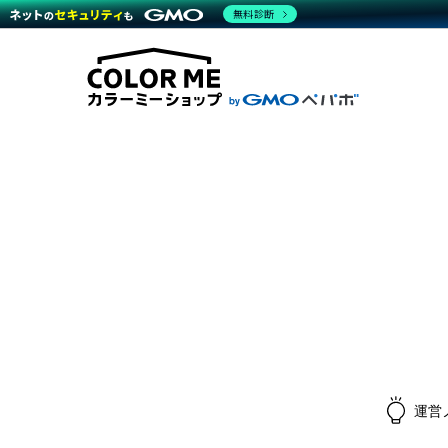
無料診断
商材一覧を見る
越境E
代行
運営サポート
機能一覧を見る
プラ
料金
事例
事例
デザ
ブラン
サポート一覧を見る
プレミ
事例
プラン・料金一覧を見る
設定
さま
お役立ち資料を見る
ラー
ショ
開発・
売上
レギ
ショッ
顧客
モバ
複数
運営