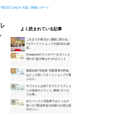
Carty in 大阪」 開催レポート
ル
よく読まれている記事
ン
これまでの努力が、感動に変わる。
「カラーミーショップ大賞2019」授
賞
...
Instagramのフォロワーをガツンと
増やす！超大事な4つのポイント
徹底比較！宅急便・宅配業者の料金
はどこが安い？ネットショップで選
ぶなら
...
サブスクとは何？サブスクリプショ
ンの意味やメリット、事例・サービ
スを簡
...
ゆうパックと宅急便ではどっちが
安いの？配送料金の比較やお得な割
引のコツ
...