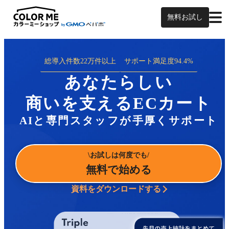
無料お試し
総導入件数
22万件以上
サポート満足度
94.4%
あなたらしい
商いを支えるECカート
AIと専門スタッフが手厚くサポート
お試しは何度でも
無料で始める
資料をダウンロードする