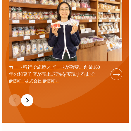
カート移行で施策スピードが激変。創業160
年の和菓子店が売上177%を実現するまで
伊藤軒（株式会社 伊藤軒）