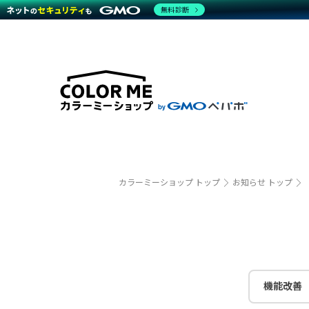
無料診断
特長
特長
Amaz
特長一覧を見る
Word
商材一覧を見る
越境E
代行
運営サポート
機能一覧を見る
プラ
事例
料金
事例
ブラン
デザイ
サポート一覧を見る
プレミ
事例イ
プラン・料金一覧を見る
さまざ
設定代
お役立ち資料を見る
ラージ
ショッ
売上に
開発・
カラーミーショップ トップ
お知らせ トップ
レギュ
ショッ
顧客ロ
モバイ
機能改善
複数店