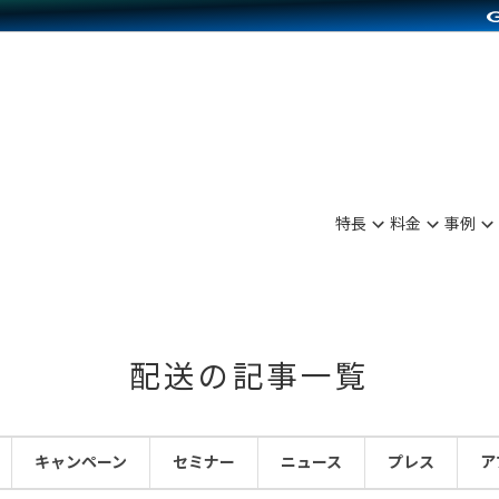
別に見る
業種別に見る
on Pay導入
食品販売
Press導入
ファッション販売
C（海外販売）
雑貨販売
サービスを見る
運営ノウハウを見る
ンを見る
を見る
プランを比較する
事例資料をみる
ディングの強化
ン制作代行
イベント・セミナー
アム
ンタビュー
料金シミュレーション
食品
特長
料金
事例
まな販売方法
行
コミュニティイベントCarty
プ事例
他社サービスとの比較
ファッション
つながる集客
API連携代行
よむよむカラーミー
ラー
雑貨
ピングカート
YouTubeチャンネル
配送の記事一覧
イヤリティを向上
ルアプリ
キャンペーン
セミナー
ニュース
プレス
ア
舗との連携