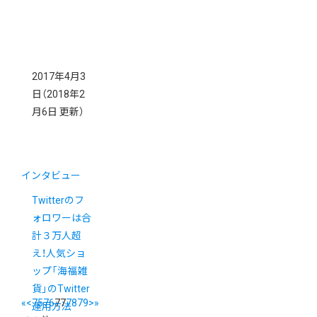
2017年4月3
日
（2018年2
月6日 更新）
インタビュー
Twitterのフ
ォロワーは合
計３万人超
え！人気ショ
ップ「海福雑
貨」のTwitter
«
<
75
76
77
78
79
>
»
運用方法