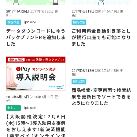
2017年6月26日
（2017年9月26日 更
2017年6月19日
（2017年6月19日 更
新）
新）
機能改善
（pickup）
機能改善
データダウンロードにゆう
ご利用料金自動引き落とし
パックプリントRを追加しま
が銀行口座でも可能になり
した
ました
2017年6月15日
（2017年6月15日 更
新）
機能改善
商品検索・変更画面で検索結
果を更新日でソートできる
2017年6月15日
（2020年1月30日 更
新）
ようになりました
セミナー
（pickup）
【大阪開催決定！7月6日
(木)15時〜】導入効果＆事例
をおしえます！新決済機能
「楽天ペイ（オンライン決