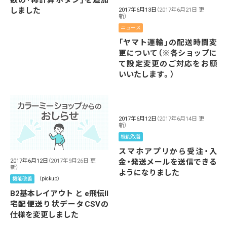
数の「再計算ボタン」を追加
しました
2017年6月13日
（2017年6月21日 更
新）
ニュース
「ヤマト運輸」の配送時間変
更について（※各ショップに
て設定変更のご対応をお願
いいたします。）
2017年6月12日
（2017年6月14日 更
新）
機能改善
スマホアプリから受注・入
金・発送メールを送信できる
2017年6月12日
（2017年9月26日 更
新）
ようになりました
機能改善
（pickup）
B2基本レイアウト と e飛伝II
宅配便送り状データCSVの
仕様を変更しました