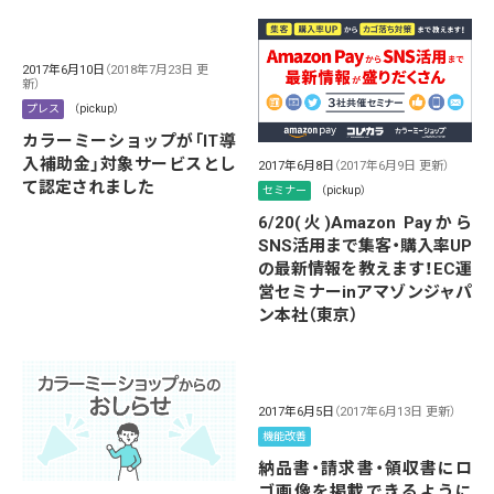
2017年6月10日
（2018年7月23日 更
新）
プレス
（pickup）
カラーミーショップが「IT導
入補助金」対象サービスとし
2017年6月8日
（2017年6月9日 更新）
て認定されました
セミナー
（pickup）
6/20(火)Amazon Payから
SNS活用まで集客・購入率UP
の最新情報を教えます！EC運
営セミナーinアマゾンジャパ
ン本社（東京）
2017年6月5日
（2017年6月13日 更新）
機能改善
納品書・請求書・領収書にロ
ゴ画像を掲載できるように