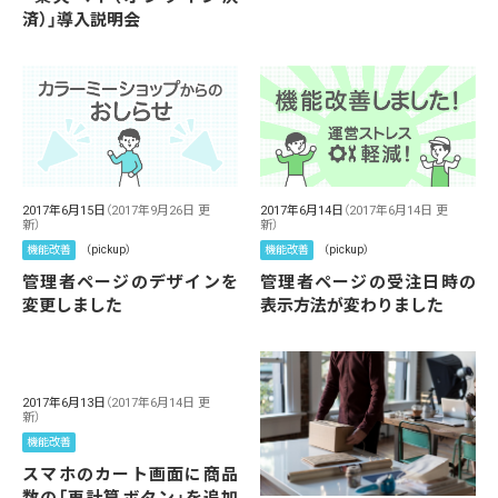
済）」導入説明会
2017年6月15日
（2017年9月26日 更
2017年6月14日
（2017年6月14日 更
新）
新）
機能改善
（pickup）
機能改善
（pickup）
管理者ページのデザインを
管理者ページの受注日時の
変更しました
表示方法が変わりました
2017年6月13日
（2017年6月14日 更
新）
機能改善
スマホのカート画面に商品