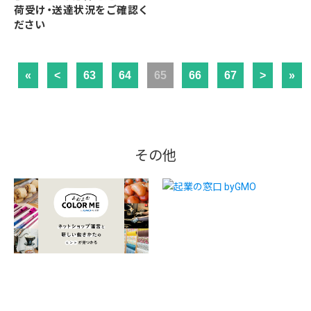
荷受け・送達状況をご確認く
ださい
«
<
63
64
65
66
67
>
»
その他