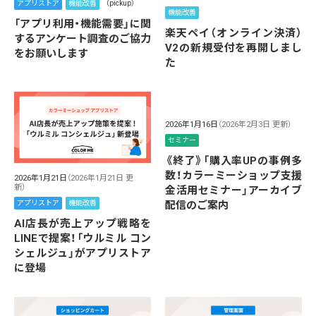
アプリストア
機能改善
（pickup）
機能改善
「アプリ利用・機能需要」に関
楽天ペイ（オンライン決済）
するアンケート調査のご協力
V2の新規受付を再開しまし
をお願いします
た
2026年1月16日
（2026年2月3日 更新）
セミナー
《終了》「購入率UPの事例多
数！カラーミーショップ支援
2026年1月21日
（2026年1月21日 更
新）
金活用セミナー」アーカイブ
配信のご案内
アプリストア
機能改善
AI店長が売上アップ戦略を
LINEで提案！「ウルミル コン
シェルジュ」がアプリストア
に登場