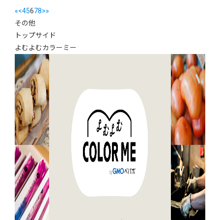
«
<
4
5
6
7
8
>
»
その他
トップサイド
よむよむカラーミー