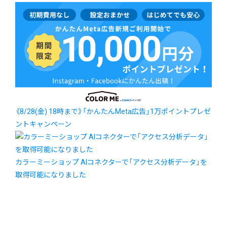
《8/28(金) 18時まで》「かんたんMeta広告」1万ポイントプレゼ
ントキャンペーン
カラーミーショップ AIコネクターで「アクセス分析データ」を
取得可能になりました