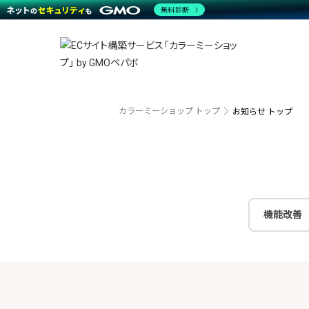
商材一覧を見る
無料診断
越境E
代行
運営サポート
機能一覧を見る
プラ
事例
料金
事例
ブラン
デザイ
サポート一覧を見る
プレミ
事例イ
プラン・料金一覧を見る
さまざ
設定代
お役立ち資料を見る
ラージ
ショッ
売上に
開発・
カラーミーショップ トップ
お知らせ トップ
レギュ
ショッ
顧客ロ
モバイ
機能改善
複数店