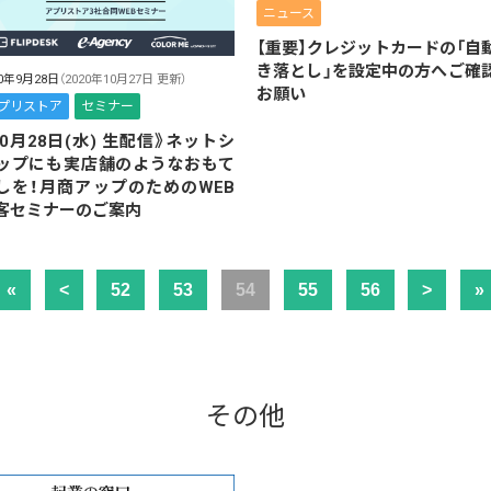
ニュース
【重要】クレジットカードの「自
き落とし」を設定中の方へご確
20年9月28日
（2020年10月27日 更新）
お願い
プリストア
セミナー
10月28日(水) 生配信》ネットシ
ップにも実店舗のようなおもて
しを！月商アップのためのWEB
客セミナーのご案内
«
<
52
53
54
55
56
>
»
その他