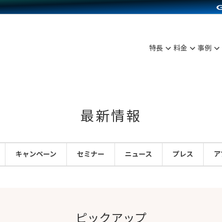
C（海外販売）
雑貨販売
サービスを見る
運営ノウハウを見る
ンを見る
を見る
プランを比較する
事例資料をみる
ディングの強化
ン制作代行
イベント・セミナー
アム
ンタビュー
料金シミュレーション
食品
特長
料金
事例
まな販売方法
行
コミュニティイベントCarty
プ事例
他社サービスとの比較
ファッション
つながる集客
API連携代行
よむよむカラーミー
ラー
雑貨
ピングカート
YouTubeチャンネル
最新情報
イヤリティを向上
ルアプリ
キャンペーン
セミナー
ニュース
プレス
ア
舗との連携
ピックアップ