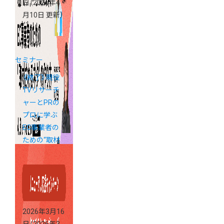
日
（2026年4
月10日 更新）
セミナー
《終了》現役
TVリサーチ
ャーとPRの
プロに学ぶ
EC事業者の
ための“取材
されるネ
タ”の作り方
2026年3月16
日
（2026年3