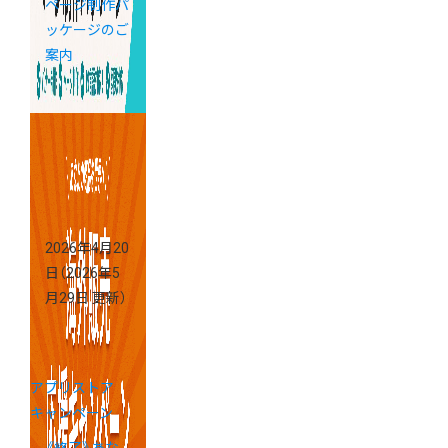
ページ制作パ
ッケージのご
案内
2026年4月20
日
（2026年5
月29日 更新）
アプリストア
キャンペーン
《終了》あな