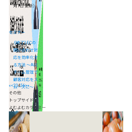
月1日 更新）
セミナー
《終了》ECの
問い合わせ対
応を効率化す
る方法 ～AIと
チーム管理で
顧客対応をス
«
<
2
3
4
5
6
>
»
ムーズに～
その他
トップサイド
よむよむカラーミー