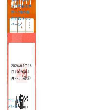
たの商品を世
界へ！海外販
売応援キャン
ペーン
2026年4月16
日
（2026年4
月22日 更新）
ニュース
プレス