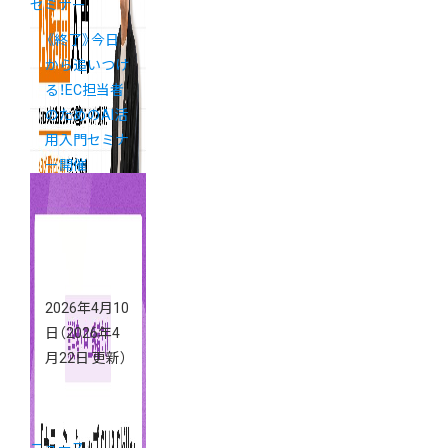
セミナー
《終了》今日
から追いつけ
る！EC担当者
のためのAI活
用入門セミナ
ー開催
2026年4月10
日
（2026年4
月22日 更新）
ニュース