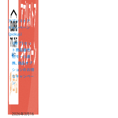
アプリストア
キャンペーン
（pickup）
《終了》セッ
ト商品販売・
他モール連
携、商品オプ
ションのお得
なキャンペー
ン
2026年3月16