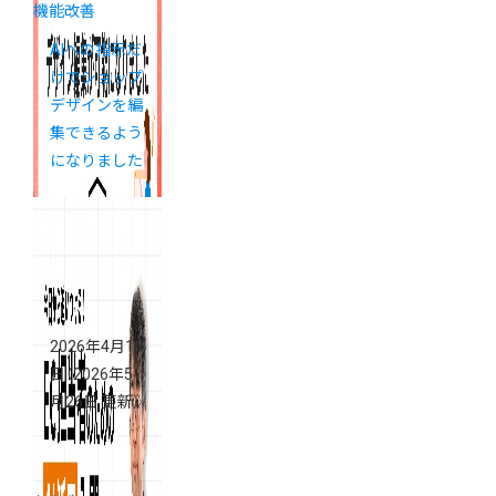
機能改善
AIへの指示だ
けでショップ
デザインを編
集できるよう
になりました
2026年4月16
日
（2026年5
月26日 更新）