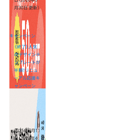
月30日 更新）
キャンペーン
《終了》人気
のデザインテ
ンプレートが
半額！リニュ
ーアル応援キ
ャンペーン
2026年3月11
日
（2026年4