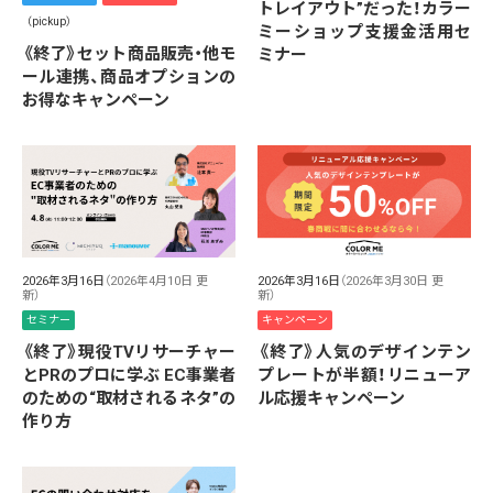
トレイアウト”だった！カラー
（pickup）
ミーショップ支援金活用セ
《終了》セット商品販売・他モ
ミナー
ール連携、商品オプションの
お得なキャンペーン
2026年3月16日
（2026年4月10日 更
2026年3月16日
（2026年3月30日 更
新）
新）
セミナー
キャンペーン
《終了》現役TVリサーチャー
《終了》人気のデザインテン
とPRのプロに学ぶ EC事業者
プレートが半額！リニューア
のための“取材されるネタ”の
ル応援キャンペーン
作り方