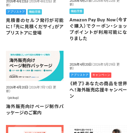
2026年4月21日
（2026年4月22日 更
2026年4月22日
（2026年4月22日 更
新）
新）
機能改善
アプリストア
機能改善
Amazon Pay Buy Now（今す
見積書のセルフ発行が可能
ぐ購入）でクーポン・ショッ
に！「先に見積くだサイ」がア
プポイントが利用可能にな
プリストアに登場
りました
2026年4月20日
（2026年5月29日 更
新）
アプリストア
キャンペーン
《終了》あなたの商品を世界
2026年4月20日
（2026年7月13日 更
へ！海外販売応援キャンペー
新）
ン
（pickup）
海外販売向けページ制作パ
ッケージのご案内