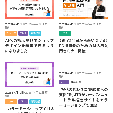
2026年4月16日
（2026年4月22日 更
2026年4月16日
（2026年5月26日 更
新）
新）
ニュース
プレス
機能改善
セミナー
AIへの指示だけでショップ
《終了》今日から追いつける！
デザインを編集できるよう
EC担当者のためのAI活用入
になりました
門セミナー開催
2026年4月10日
（2026年4月10日 更
新）
プレス
（pickup）
「祝花の代わりに“脱炭素への
2026年4月10日
（2026年4月22日 更
支援”を」JTBがカーボンニュ
新）
ートラル推進サイトをカラ
ニュース
プレス
機能改善
ーミーショップで開設
「カラーミーショップ CLI &