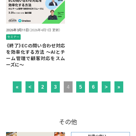
2026年3月11日
（2026年4月1日 更新）
セミナー
《終了》ECの問い合わせ対応
を効率化する方法 ～AIとチ
ーム管理で顧客対応をスム
ーズに～
«
<
2
3
4
5
6
>
»
その他