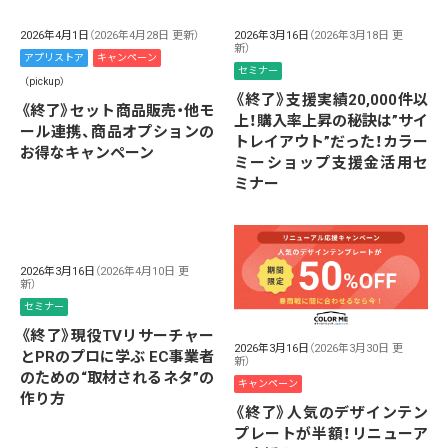
2026年4月1日
（2026年4月28日 更新）
2026年3月16日
（2026年3月18日 更
新）
アプリストア
キャンペーン
セミナー
（pickup）
《終了》支援実績20,000件以
《終了》セット商品販売・他モ
上！購入率上昇の秘訣は”サイ
ール連携、商品オプションの
トレイアウト”だった！カラー
お得なキャンペーン
ミーショップ支援金活用セ
ミナー
2026年3月16日
（2026年4月10日 更
新）
セミナー
《終了》現役TVリサーチャー
2026年3月16日
（2026年3月30日 更
とPRのプロに学ぶ EC事業者
新）
のための“取材されるネタ”の
キャンペーン
作り方
《終了》人気のデザインテン
プレートが半額！リニューア