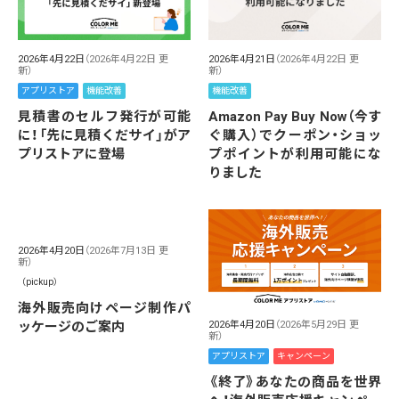
2026年4月22日
（2026年4月22日 更
2026年4月21日
（2026年4月22日 更
新）
新）
アプリストア
機能改善
機能改善
見積書のセルフ発行が可能
Amazon Pay Buy Now（今す
に！「先に見積くだサイ」がア
ぐ購入）でクーポン・ショッ
プリストアに登場
プポイントが利用可能にな
りました
2026年4月20日
（2026年7月13日 更
新）
（pickup）
海外販売向けページ制作パ
ッケージのご案内
2026年4月20日
（2026年5月29日 更
新）
アプリストア
キャンペーン
《終了》あなたの商品を世界