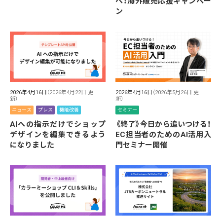
へ！海外販売応援キャンペー
ン
2026年4月16日
（2026年4月22日 更
2026年4月16日
（2026年5月26日 更
新）
新）
ニュース
プレス
機能改善
セミナー
AIへの指示だけでショップ
《終了》今日から追いつける！
デザインを編集できるよう
EC担当者のためのAI活用入
になりました
門セミナー開催