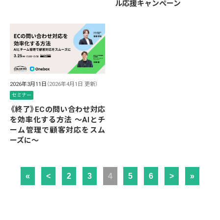
ル応援キャンペーン
2026年3月11日
（2026年4月1日 更新）
セミナー
《終了》ECの問い合わせ対応
を効率化する方法 ～AIとチ
ーム管理で顧客対応をスム
ーズに～
«
<
2
3
4
5
6
>
»