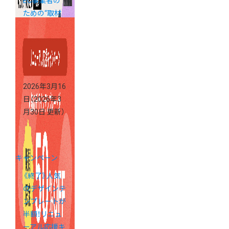
EC事業者の
ための“取材
されるネ
タ”の作り方
2026年3月16
日
（2026年3
月30日 更新）
キャンペーン
《終了》人気
のデザインテ
ンプレートが
半額！リニュ
ーアル応援キ