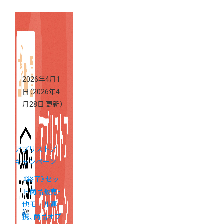
2026年4月1
日
（2026年4
月28日 更新）
アプリストア
キャンペーン
《終了》セッ
ト商品販売・
他モール連
携、商品オプ