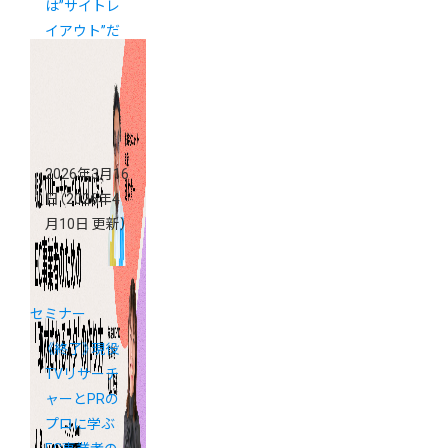
は”サイトレ
イアウト”だ
った！カラー
ミーショップ
支援金活用セ
ミナー
2026年3月16
日
（2026年4
月10日 更新）
セミナー
《終了》現役
TVリサーチ
ャーとPRの
プロに学ぶ