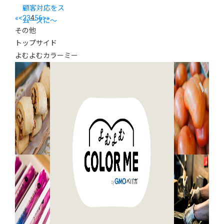
顧客対応をス
«
<
2
3
4
5
6
>
»
ムーズに～
その他
トップサイド
よむよむカラーミー