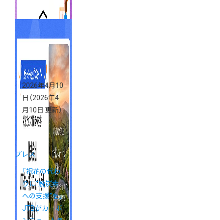
2026年4月10
日
（2026年4
月10日 更新）
プレス
「祝花の代わ
りに“脱炭素
への支援”を」
JTBがカーボ