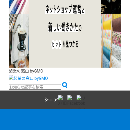
起業の窓口 byGMO
シェア