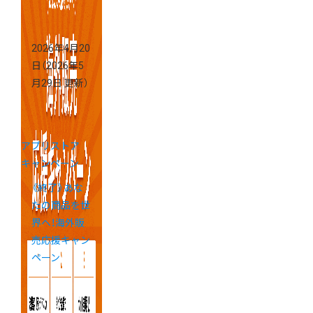
2026年4月20
日
（2026年5
月29日 更新）
アプリストア
キャンペーン
《終了》あな
たの商品を世
界へ！海外販
売応援キャン
ペーン