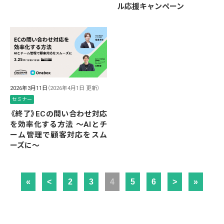
ル応援キャンペーン
2026年3月11日
（2026年4月1日 更新）
セミナー
《終了》ECの問い合わせ対応
を効率化する方法 ～AIとチ
ーム管理で顧客対応をスム
ーズに～
«
<
2
3
4
5
6
>
»