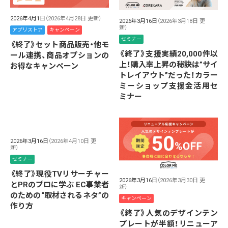
2026年4月1日
（2026年4月28日 更新）
2026年3月16日
（2026年3月18日 更
新）
アプリストア
キャンペーン
セミナー
《終了》セット商品販売・他モ
《終了》支援実績20,000件以
ール連携、商品オプションの
上！購入率上昇の秘訣は”サイ
お得なキャンペーン
トレイアウト”だった！カラー
ミーショップ支援金活用セ
ミナー
2026年3月16日
（2026年4月10日 更
新）
セミナー
《終了》現役TVリサーチャー
2026年3月16日
（2026年3月30日 更
とPRのプロに学ぶ EC事業者
新）
のための“取材されるネタ”の
キャンペーン
作り方
《終了》人気のデザインテン
プレートが半額！リニューア