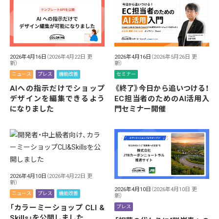
2026年4月16日
（2026年4月22日 更
2026年4月16日
（2026年5月26日 更
新）
新）
ニュース
プレス
機能改善
セミナー
AIへの指示だけでショップ
《終了》今日から追いつける！
デザインを編集できるよう
EC担当者のためのAI活用入
になりました
門セミナー開催
2026年4月10日
（2026年4月22日 更
新）
2026年4月10日
（2026年4月10日 更
ニュース
プレス
機能改善
新）
「カラーミーショップ CLI &
プレス
Skills」を公開しました