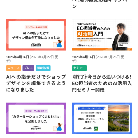
へ！海外販売応援キャンペー
ン
2026年4月16日
（2026年4月22日 更
2026年4月16日
（2026年5月26日 更
新）
新）
ニュース
プレス
機能改善
セミナー
AIへの指示だけでショップ
《終了》今日から追いつける！
デザインを編集できるよう
EC担当者のためのAI活用入
になりました
門セミナー開催