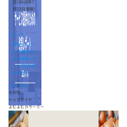
日
（2022年7
月22日 更新）
ニュース
安定したサー
ビス提供のた
めの改善レポ
ート【2022年
4〜6月】
«
<
3
4
5
6
7
>
»
その他
トップサイド
よむよむカラーミー