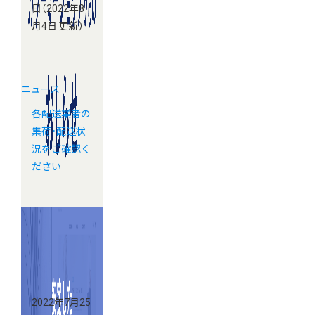
日
（2022年8
月4日 更新）
ニュース
各配送業者の
集荷・配送状
況をご確認く
ださい
2022年7月25