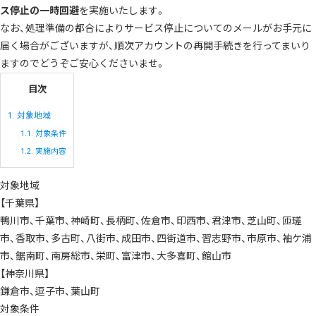
ス停止の一時回避
を実施いたします。
なお、処理準備の都合によりサービス停止についてのメールがお手元に
届く場合がございますが、順次アカウントの再開手続きを行ってまいり
ますのでどうぞご安心くださいませ。
目次
1.
対象地域
1.1.
対象条件
1.2.
実施内容
対象地域
【千葉県】
鴨川市、千葉市、神崎町、長柄町、佐倉市、印西市、君津市、芝山町、匝瑳
市、香取市、多古町、八街市、成田市、四街道市、習志野市、市原市、袖ケ浦
市、鋸南町、南房総市、栄町、富津市、大多喜町、館山市
【神奈川県】
鎌倉市、逗子市、葉山町
対象条件