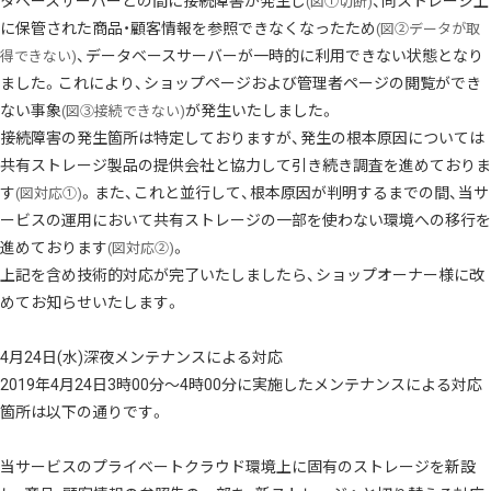
タベースサーバーとの間に接続障害が発生し
、同ストレージ上
(図①切断)
に保管された商品・顧客情報を参照できなくなったため
(図②データが取
、データベースサーバーが一時的に利用できない状態となり
得できない)
ました。これにより、ショップページおよび管理者ページの閲覧ができ
ない事象
が発生いたしました。
(図③接続できない)
接続障害の発生箇所は特定しておりますが、発生の根本原因については
共有ストレージ製品の提供会社と協力して引き続き調査を進めておりま
す
。また、これと並行して、根本原因が判明するまでの間、当サ
(図対応①)
ービスの運用において共有ストレージの一部を使わない環境への移行を
進めております
。
(図対応②)
上記を含め技術的対応が完了いたしましたら、ショップオーナー様に改
めてお知らせいたします。
4月24日(水)深夜メンテナンスによる対応
2019年4月24日3時00分～4時00分に実施したメンテナンスによる対応
箇所は以下の通りです。
当サービスのプライベートクラウド環境上に固有のストレージを新設