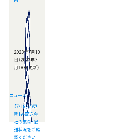
内
2023年7月10
日
（2023年7
月18日 更新）
ニュース
【7/18(火)更
新】各配送会
社の集荷・配
送状況をご確
認ください