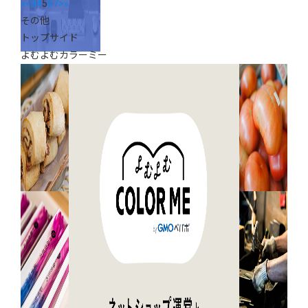
«
<
3
4
5
6
7
>
»
その他
トップサイド
よむよむカラーミー