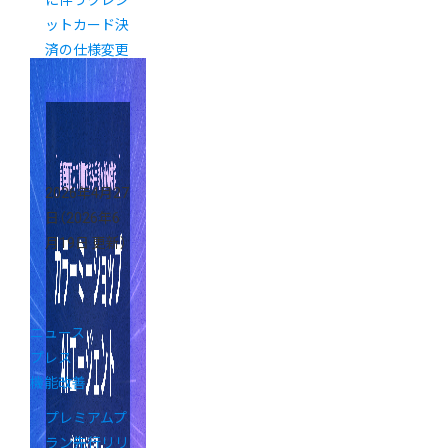
に伴うクレジ
ットカード決
済の仕様変更
について
（7/14更新）
2026年4月27
日
（2026年6
月19日 更新）
ニュース
プレス
機能改善
プレミアムプ
ラン先行リリ