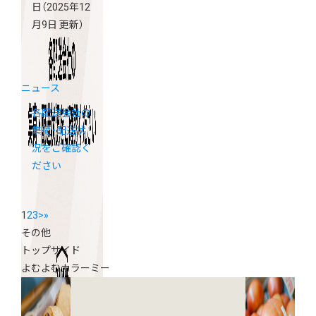
日
（2025年12
月9日 更新）
ニュース
各配送会社の
集荷・配送状
況をご確認く
ださい
1
2
3
>
»
その他
トップサイド
よむよむカラーミー