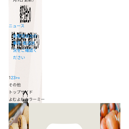
月9日 更新）
ニュース
各配送会社の
集荷・配送状
況をご確認く
ださい
1
2
3
>
»
その他
トップサイド
よむよむカラーミー