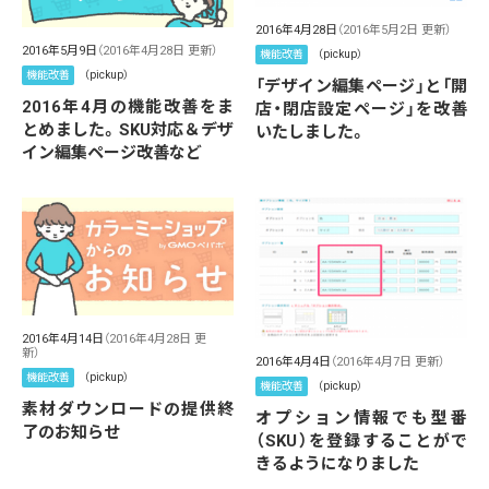
2016年4月28日
（2016年5月2日 更新）
2016年5月9日
（2016年4月28日 更新）
機能改善
（pickup）
機能改善
（pickup）
「デザイン編集ページ」と「開
2016年4月の機能改善をま
店・閉店設定ページ」を改善
とめました。SKU対応＆デザ
いたしました。
イン編集ページ改善など
2016年4月14日
（2016年4月28日 更
新）
2016年4月4日
（2016年4月7日 更新）
機能改善
（pickup）
機能改善
（pickup）
素材ダウンロードの提供終
オプション情報でも型番
了のお知らせ
（SKU）を登録することがで
きるようになりました