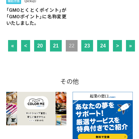
機能改善
（pickup）
「GMOとくとくポイント」が
「GMOポイント」に名称変更
いたしました。
«
<
20
21
22
23
24
>
»
その他