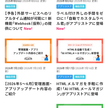
2026年8月6日
（2026年8月6日 更新）
2026年8月4日
（2026年8月4日 更新）
機能改善
アプリストア
機能改善
【予告】外部サービスへのリ
ラベル付け外しの手間をゼ
アルタイム通知が可能に！ 新
ロに！「自動でカスタムラベ
機能「Webhook（仮称）」の提
ル君」がアプリストアに登場
供について
New!
New!
2026年7月23日
（2026年7月23日 更
2026年7月17日
（2026年7月16日 更
新）
新）
機能改善
アプリストア
機能改善
【2026年5～6月】管理画面・
HTMLメルマガを手軽に作
アプリアップデート内容の
成！「AI HTMLメールマガジ
ご紹介
ン」がアプリストアに登場