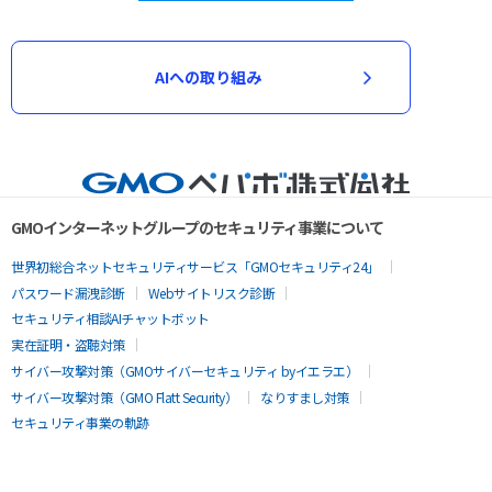
AIへの取り組み
GMOインターネットグループのセキュリティ事業について
世界初総合ネットセキュリティサービス「GMOセキュリティ24」
パスワード漏洩診断
Webサイトリスク診断
セキュリティ相談AIチャットボット
実在証明・盗聴対策
サイバー攻撃対策（GMOサイバーセキュリティ byイエラエ）
サイバー攻撃対策（GMO Flatt Security）
なりすまし対策
セキュリティ事業の軌跡