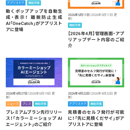
アプリストア
機能改善
動くポップアップを自動生
2026年5月11日
（2026年5月11日 更
成・表示！ 離脱防止生成
新）
AI「OneCatch」がアプリスト
機能改善
アに登場
【2026年4月】管理画面・アプ
リアップデート内容のご紹
介
2026年4月27日
（2026年6月19日 更
2026年4月22日
（2026年4月22日 更
新）
新）
ニュース
プレス
機能改善
アプリストア
機能改善
プレミアムプラン先行リリー
見積書のセルフ発行が可能
ス！「カラーミーショップ AI
に！「先に見積くだサイ」がア
エージェント」のご紹介
プリストアに登場