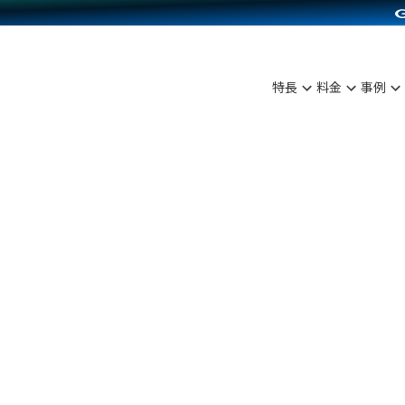
C（海外販売）
雑貨販売
サービスを見る
運営ノウハウを見る
ンを見る
プランを比較する
を見る
事例資料をみる
ン制作代行
イベント・セミナー
ディングの強化
アム
料金シミュレーション
ンタビュー
食品
特長
料金
事例
行
コミュニティイベントCarty
まな販売方法
他社サービスとの比較
プ事例
ファッション
API連携代行
よむよむカラーミー
つながる集客
ラー
雑貨
YouTubeチャンネル
ピングカート
イヤリティを向上
ルアプリ
舗との連携