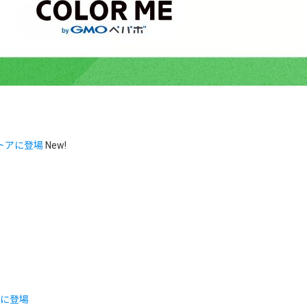
トアに登場
New!
アに登場