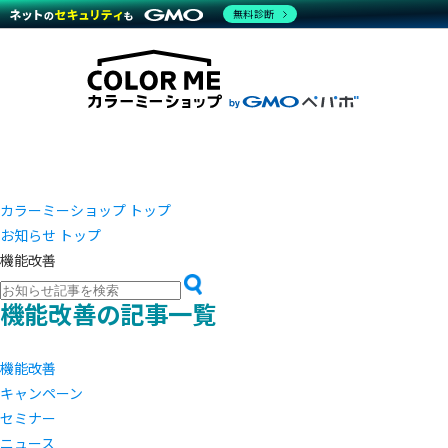
商材一覧を見る
無料診断
越境E
代行
運営サポート
機能一覧を見る
プラ
事例
料金
事例
デザイ
ブラン
サポート一覧を見る
プレミ
事例イ
プラン・料金一覧を見る
設定代
さまざ
お役立ち資料を見る
ラージ
ショッ
開発・
売上に
レギュ
ショッ
カラーミーショップ トップ
お知らせ トップ
顧客ロ
機能改善
モバイ
機能改善の記事一覧
複数店
機能改善
キャンペーン
セミナー
ニュース