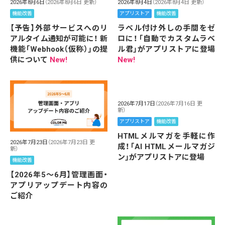
2026年8月6日
（2026年8月6日 更新）
2026年8月4日
（2026年8月4日 更新）
機能改善
アプリストア
機能改善
【予告】外部サービスへのリ
ラベル付け外しの手間をゼ
アルタイム通知が可能に！ 新
ロに！「自動でカスタムラベ
機能「Webhook（仮称）」の提
ル君」がアプリストアに登場
供について
New!
New!
2026年7月17日
（2026年7月16日 更
新）
アプリストア
機能改善
HTMLメルマガを手軽に作
2026年7月23日
（2026年7月23日 更
成！「AI HTMLメールマガジ
新）
ン」がアプリストアに登場
機能改善
【2026年5～6月】管理画面・
アプリアップデート内容の
ご紹介