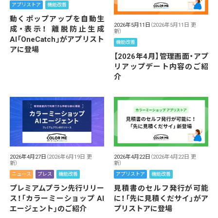
アプリストア
機能改善
動くポップアップを自動生
2026年5月11日
（2026年5月11日 更
成・表示！ 離脱防止生成
新）
AI「OneCatch」がアプリスト
機能改善
アに登場
【2026年4月】管理画面・アプ
リアップデート内容のご紹
介
2026年4月27日
（2026年6月19日 更
2026年4月22日
（2026年4月22日 更
新）
新）
ニュース
プレス
機能改善
アプリストア
機能改善
プレミアムプラン先行リリー
見積書のセルフ発行が可能
ス！「カラーミーショップ AI
に！「先に見積くだサイ」がア
エージェント」のご紹介
プリストアに登場