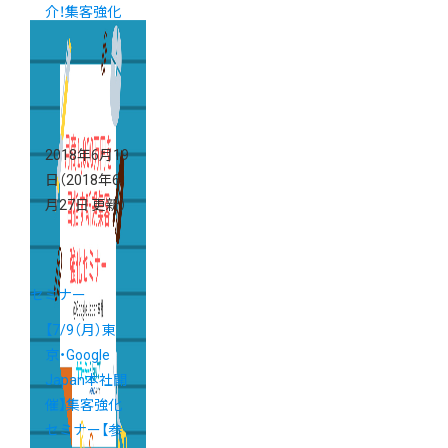
介！集客強化
セミナー
2018年6月19
日
（2018年6
月27日 更新）
セミナー
【7/9（月）東
京・Google
Japan本社開
催】集客強化
セミナー【参