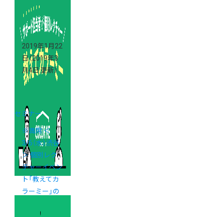
2019年1月22
日
（2019年3
月4日 更新）
セミナー
※満席 ＜
3/6（水）渋谷
＞ 個別レク
チャーイベン
ト「教えてカ
ラーミー」の
ご案内