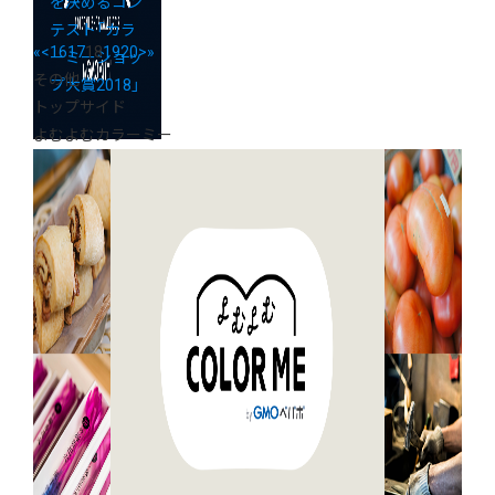
を決めるコン
テスト「カラ
«
<
16
17
18
19
20
>
»
ーミーショッ
その他
プ大賞2018」
トップサイド
よむよむカラーミー