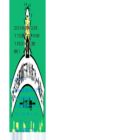
2018年12月
17日
（2019年
1月29日 更
新）
セミナー
【※募集終了】
５社限定！少
人数制スクー
ル「カラーミ
ーカレッジ」
第１期生募
集！（東京校・