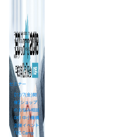
大阪校）
2018年11月
16日
（2018年
11月16日 更
新）
セミナー
【12/7(金)開
催】ショップ
のお悩み相談
OK！ 中小機構
主催イベント
「EC Camp