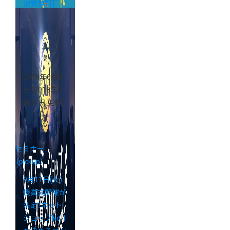
加費無料】
2018年6月8
日
（2018年6
月21日 更新）
セミナー
（pickup）
9月11日(火)
授賞式開催が
決定！ネット
ショップNo.1