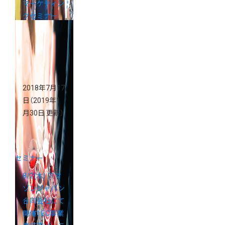
マーケティン
グセミナー
2018年7月17
日
（2019年1
月30日 更新）
セミナー
8/2(木) アマ
ゾンジャパン
合同会社にて
開催！ EC事業