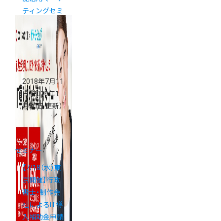
ティングセミ
ナー
2018年7月11
日
（2019年1
月30日 更新）
セミナー
【7/18（水）東
京開催】行政
書士・制作会
社によるIT導
入補助金申請