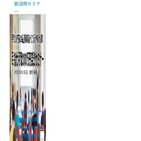
能活用セミナ
ー
2018年8月29
日
（2019年1
月30日 更新）
セミナー
【9/26（水）福
岡開催】月商
1000万円ク
ラスを目指す