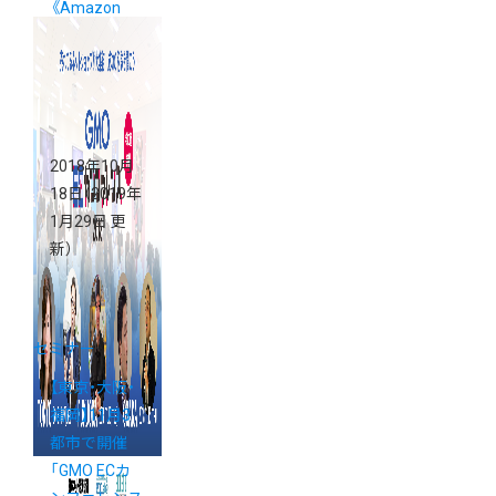
《Amazon
Pay活用＆成
功事例大公
開》
2018年10月
18日
（2019年
1月29日 更
新）
セミナー
【東京・大阪・
福岡】11月3
都市で開催
「GMO ECカ