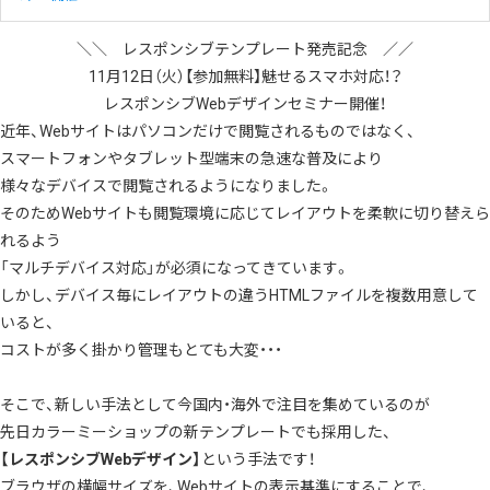
＼＼ レスポンシブテンプレート発売記念 ／／
11月12日（火）【参加無料】魅せるスマホ対応！？
レスポンシブWebデザインセミナー開催！
近年、Webサイトはパソコンだけで閲覧されるものではなく、
スマートフォンやタブレット型端末の急速な普及により
様々なデバイスで閲覧されるようになりました。
そのためWebサイトも閲覧環境に応じてレイアウトを柔軟に切り替えら
れるよう
「マルチデバイス対応」が必須になってきています。
しかし、デバイス毎にレイアウトの違うHTMLファイルを複数用意して
いると、
コストが多く掛かり管理もとても大変・・・
そこで、新しい手法として今国内・海外で注目を集めているのが
先日カラーミーショップの
新テンプレート
でも採用した、
【レスポンシブWebデザイン】
という手法です！
ブラウザの横幅サイズを、Webサイトの表示基準にすることで、