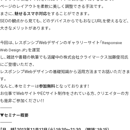
ページのレイアウトを柔軟に美しく調整できる手法です。
まさに、
魅せるスマホ対応
をすることができます。
SEOの観点から見ても、どのデバイスからでもおなじURLを使えるなど、
大きなメリットがあります。
今回は、レスポンシブWebデザインのギャラリーサイト「
Responsive
」を運営
Web Design JP
し、雑誌や書籍の執筆でも活躍中の株式会社クライマークス加藤俊司氏
にご登壇いただき、
レスポンシブWebデザインの基礎知識から活用方法までお話いただきま
す。
なんと、本セミナーは
参加無料
となっております！
お仕事でWebサイトやECサイト制作をされている方、クリエイターの方
も是非ご参加ください！！
――――――――――――――――――――――――――――――――――――――
▼セミナー概要
――――――――――――――――――――――――――――――――――――――
【日 時】2013年11月12日（火）19:30～21:30 （開場：19:15）