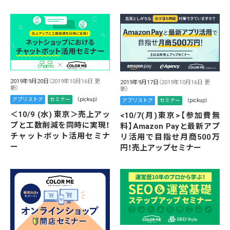
2019年9月20日
（2019年10月16日 更
2019年9月17日
（2019年10月16日 更
新）
新）
アプリストア
セミナー
（pickup）
アプリストア
セミナー
（pickup）
＜10/9 (水) 東京＞売上アッ
<10/7(月)東京>【参加費無
プと工数削減を同時に実現！
料】Amazon Payと最新アプ
チャットボット活用セミナ
リ活用で目指せ月商500万
ー
円！売上アップセミナー