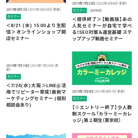
2019年7月23日
（2022年6月8日 更新）
2019年8月1日
（2019年9月30日 更新）
セミナー
（pickup）
セミナー
＜提供終了＞【動画版】あの
＜8/21 (水) 15:00より生配
人気セミナーが自宅で学べ
信＞オンラインショップ開
る！SEO対策＆運営基礎 ステ
店セミナー
ップアップ動画セミナー
2019年7月19日
（2019年7月24日 更
新）
セミナー
＜7/24(水)大阪＞LINE@活
用でリピーター育成！最新マ
2019年7月9日
（2019年8月7日 更新）
ーケティングセミナー (個別
セミナー
相談会あり)
【※エントリー終了】少人数
制スクール「カラーミーカレ
ッジ」第２期生（東京校）