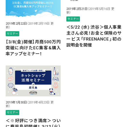
2019年2月21日
（2019年5月16日 更
新）
セミナー
2019年2月22日
（2019年2月19日 更
＜5/22 (水) 渋谷＞個人事業
新）
主さん必見！お金と保険のサ
セミナー
ービス「FREENANCE」初の
【3/8(金)開催】月商500万円
説明会を開催
突破に向けたEC集客&購入
率アップセミナー！
2019年1月30日
（2019年4月23日 更
新）
セミナー
＜※好評につき満席＞つい
に鹿児島初開催！ 3/12（火）