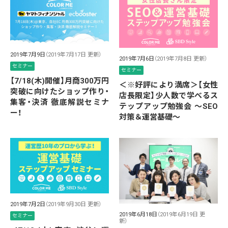
2019年7月9日
（2019年7月17日 更新）
2019年7月6日
（2019年7月8日 更新）
セミナー
セミナー
【7/18(木)開催】月商300万円
＜※好評により満席＞【女性
突破に向けたショップ作り・
店長限定】少人数で学べるス
集客・決済 徹底解説セミナ
テップアップ勉強会 〜SEO
ー！
対策＆運営基礎〜
2019年7月2日
（2019年9月30日 更新）
2019年6月18日
（2019年6月19日 更
セミナー
新）