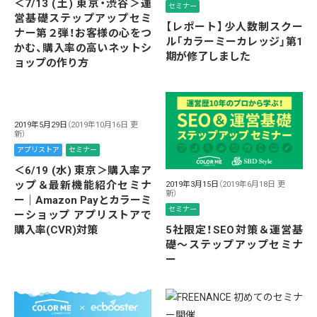
＜7/13 (土) 東京・渋谷＞運
セミナー
営基礎ステップアップセミ
【レポート】少人数制スクー
ナー第２弾！お客様の心をつ
ル「カラーミーカレッジ」第1
かむ、購入率の高いネットシ
期が修了しました
ョップの作り方
2019年5月29日
（2019年10月16日 更
新）
アプリストア
セミナー
＜6/19 (水) 東京＞購入率ア
ップ＆最新機能紹介セミナ
2019年3月15日
（2019年6月18日 更
新）
ー｜Amazon Payとカラーミ
セミナー
ーショップ アプリストアで
購入率(CVR)対策
5社限定！SEO対策＆運営基
礎〜ステップアップセミナ
ー