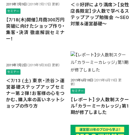
＜※好評により満席＞【女性
2019年7月9日
（2019年7月17日 更新）
店長限定】少人数で学べるス
セミナー
テップアップ勉強会 〜SEO
【7/18(木)開催】月商300万円
対策＆運営基礎〜
突破に向けたショップ作り・
集客・決済 徹底解説セミナ
ー！
2019年7月2日
（2019年9月30日 更新）
セミナー
＜7/13 (土) 東京・渋谷＞運
2019年6月18日
（2019年6月19日 更
新）
営基礎ステップアップセミ
セミナー
ナー第２弾！お客様の心をつ
かむ、購入率の高いネットシ
【レポート】少人数制スクー
ョップの作り方
ル「カラーミーカレッジ」第1
期が修了しました