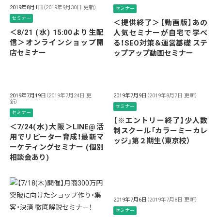
2019年8月1日
（2019年9月30日 更新）
セミナー
セミナー
＜提供終了＞【動画版】あの
＜8/21 (水) 15:00より生配
人気セミナーが自宅で学べ
信＞オンラインショップ開
る！SEO対策＆運営基礎 ステ
店セミナー
ップアップ動画セミナー
2019年7月19日
（2019年7月24日 更
2019年7月9日
（2019年8月7日 更新）
新）
セミナー
セミナー
【※エントリー終了】少人数
＜7/24(水)大阪＞LINE@活
制スクール「カラーミーカレ
用でリピーター育成！最新マ
ッジ」第２期生（東京校）
ーケティングセミナー (個別
相談会あり)
2019年7月6日
（2019年7月8日 更新）
セミナー