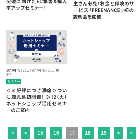
突破に向けたEC集客&購入
主さん必見！お金と保険のサ
率アップセミナー！
ービス「FREENANCE」初の
説明会を開催
2019年1月30日
（2019年4月23日 更
新）
セミナー
＜※好評につき満席＞つい
に鹿児島初開催！ 3/12（火）
ネットショップ活用セミナ
ーのご案内
«
<
15
16
17
18
19
>
»