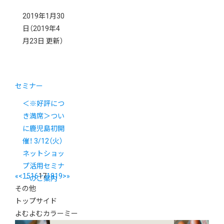
2019年1月30
日
（2019年4
月23日 更新）
セミナー
＜※好評につ
き満席＞つい
に鹿児島初開
催！ 3/12（火）
ネットショッ
プ活用セミナ
«
<
15
16
17
18
19
>
»
ーのご案内
その他
トップサイド
よむよむカラーミー