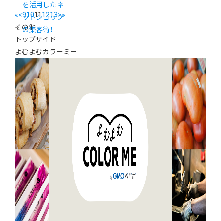
を活用したネ
«
<
9
10
11
12
13
>
»
ットショップ
その他
の集客術！
トップサイド
よむよむカラーミー