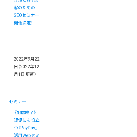
対策とは？集
客のための
SEOセミナー
開催決定！
2022年9月22
日
（2022年12
月1日 更新）
セミナー
《配信終了》
販促にも役立
つ『PayPay』
活用Webセミ