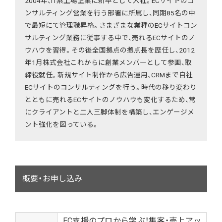
2004年、IT系上場企業に新卒として入社。ECサイトのコ
ンサルティング営業を行う部署に所属し、同期85名の中
で最短にて管理職昇格。さまざまな業種のECサイトコン
サルティング業務に従事する中で、売れるECサイトのノ
ウハウを習得。その後全国拠点の拠点長を歴任し、2012
年1月株式会社これからに創業メンバーとして参画、取
締役就任。新規サイト制作から広告運用、CRMまで自社
ECサイトのコンサルティングを行う。時代の移り変わり
とともに売れるECサイトのノウハウも変化するため、常
にクライアントと二人三脚体制を構築し、エンゲージメ
ント強化を図っている。
概要・お申し込み
EC支援のプロから学ぶ！集客・売上アッ