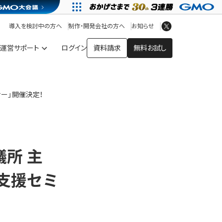
アプリストア
ヘルプを見る
導入を検討中の方へ
制作・開発会社の方へ
お知らせ
ヘルプセンター
運営サポート
ログイン
資料請求
無料お試し
ナー」開催決定！
議所 主
支援セミ