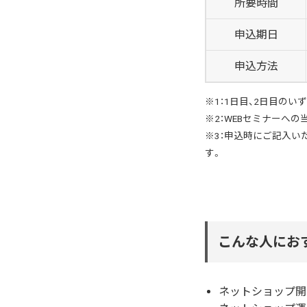
所要時間
申込期日
申込方法
※1：1日目、2日目の
※2：WEBセミナーへ
※3：申込時にご記入
す。
こんな人にお
ネットショップ開