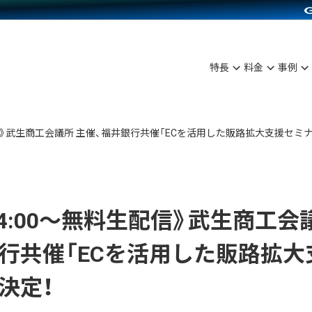
C（海外販売）
雑貨販売
サービスを見る
運営ノウハウを見る
ンを見る
プランを比較する
を見る
事例資料をみる
ン制作代行
イベント・セミナー
ディングの強化
アム
料金シミュレーション
ンタビュー
食品
特長
料金
事例
行
コミュニティイベントCarty
まな販売方法
他社サービスとの比較
プ事例
ファッション
API連携代行
よむよむカラーミー
つながる集客
ラー
雑貨
料生配信》武生商工会議所 主催、福井銀行共催「ECを活用した販路拡大支援セミ
YouTubeチャンネル
ピングカート
イヤリティを向上
ルアプリ
)14:00～無料生配信》武生商工会
舗との連携
行共催「ECを活用した販路拡大
決定！