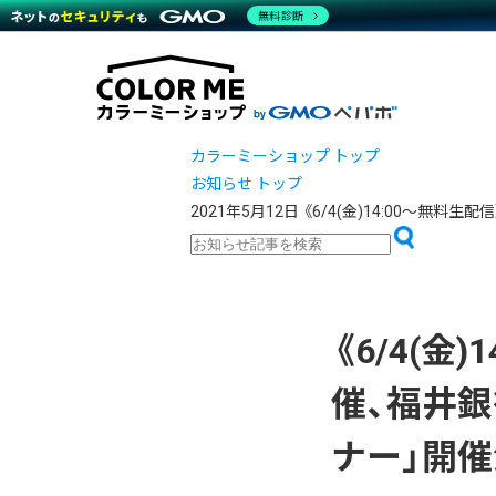
商材一覧を見る
無料診断
越境E
代行
運営サポート
機能一覧を見る
プラ
事例
料金
事例
デザイ
ブラン
サポート一覧を見る
プレミ
事例イ
プラン・料金一覧を見る
設定代
さまざ
お役立ち資料を見る
ラージ
ショッ
カラーミーショップ トップ
開発・
売上に
お知らせ トップ
レギュ
2021年5月12日
《6/4(金)14:00～無
ショッ
顧客ロ
モバイ
《6/4(金
複数店
催、福井銀
ナー」開催