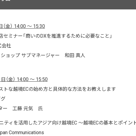
金） 14:00 ～ 15:30
店セミナー「商いのDXを推進するために必要なこと」
式会社
ーショップ サブマネージャー 和田 真人
（金） 14:00 ～ 15:50
ストな越境ECの始め方と具体的な方法をお教えします
ザグ
ター 工藤 元気 氏
ニティを活用したアジア向け越境EC ～越境ECの基本とポイン
n Communications