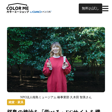
無料お試し
NPO法人桜島ミュージアム 椿事業部 久木田 智美さん
雑貨・家具