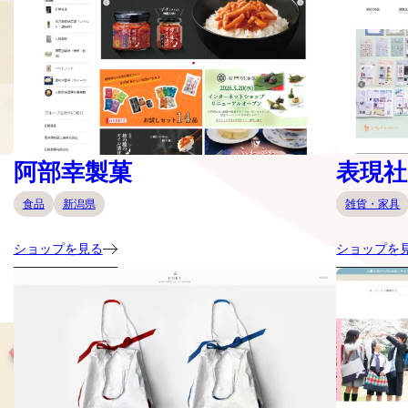
阿部幸製菓
表現社 c
食品
新潟県
雑貨・家具
ショップを見る
ショップを