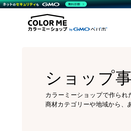
商材一覧を見る
無料診断
Wor
代行
運営サポート
機能一覧を見る
プラ
越境
料金
事例
デザ
事例
サポート一覧を見る
プレ
ブラ
事例
設定
プラン・料金一覧を見る
ラー
お役立ち資料を見る
さま
ショ
開発
レギ
売上
ショ
ショップ
顧客
モバ
複数
カラーミーショップで作られ
商材カテゴリーや地域から、