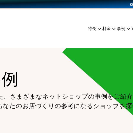
dPress導入
雑貨販売
サービスを見る
運営ノウハウを見る
ンを見る
プランを比較する
EC（海外販売）
を見る
事例資料をみる
イン制作代行
イベント・セミナー
ミアム
料金シミュレーション
特長
料金
事例
ンディングの強化
インタビュー
食品
代行
コミュニティイベントCart
ジ
他社サービスとの比較
ざまな販売方法
ップ事例
ファッション
・API連携代行
よむよむカラーミー
ュラー
につながる集客
雑貨
YouTubeチャンネル
ッピングカート
事例
ロイヤリティを向上
イルアプリ
店舗との連携
た、さまざまなネットショップの事例をご紹介
あなたのお店づくりの参考になるショップを探