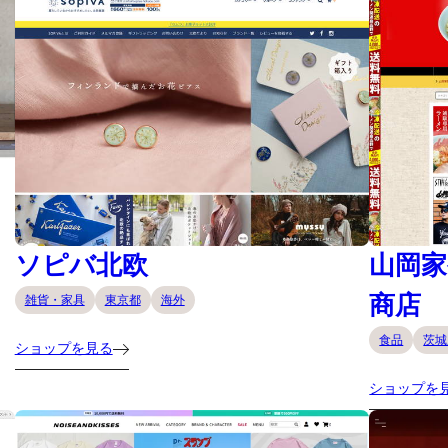
ソピバ北欧
山岡家
商店
雑貨・家具
東京都
海外
食品
茨城
ショップを見る
ショップを