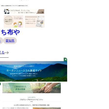
にち布や
ン
愛知県
見る