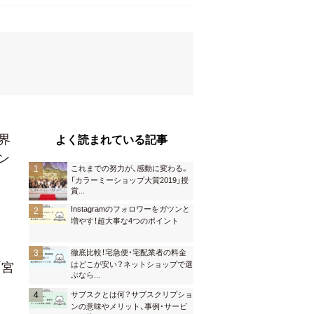
界
よく読まれている記事
ン
これまでの努力が、感動に変わる。
「カラーミーショップ大賞2019」授
賞
...
Instagramのフォロワーをガツンと
増やす！超大事な4つのポイント
徹底比較！宅急便・宅配業者の料金
はどこが安い？ネットショップで選
「宮
ぶなら
...
サブスクとは何？サブスクリプショ
ンの意味やメリット、事例・サービ