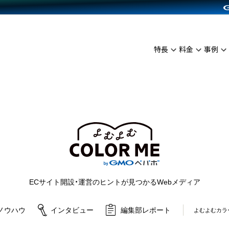
C（海外販売）
雑貨販売
サービスを見る
運営ノウハウを見る
ンを見る
プランを比較する
を見る
事例資料をみる
イン制作代行
イベント・セミナー
ディングの強化
アム
料金シミュレーション
インタビュー
食品
特長
料金
事例
代行
コミュニティイベントCarty
ざまな販売方法
ジ
他社サービスとの比較
ップ事例
ファッション
API連携代行
よむよむカラーミー
につながる集客
ュラー
雑貨
YouTubeチャンネル
ピングカート
ロイヤリティを向上
よむよむカラーミ
イルアプリ
店舗との連携
ECサイト開設・運営のヒントが見つかるWebメディア
ノウハウ
インタビュー
編集部レポート
よむよむカラ