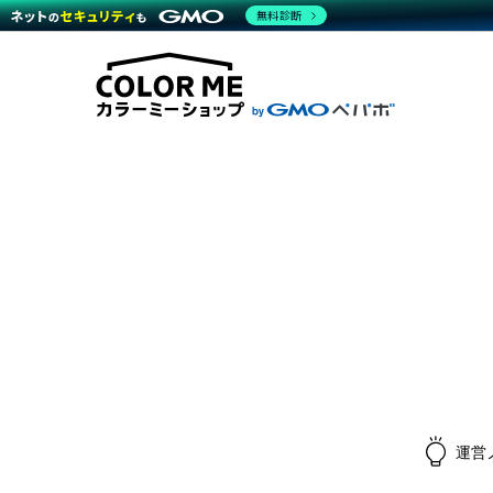
無料診断
商材一覧を見る
越境E
代行
運営サポート
機能一覧を見る
プラ
料金
事例
事例
デザ
ブラン
サポート一覧を見る
プレミ
事例
プラン・料金一覧を見る
設定
さま
お役立ち資料を見る
ラー
ショ
開発・
売上
レギ
ショッ
顧客
モバ
複数
運営