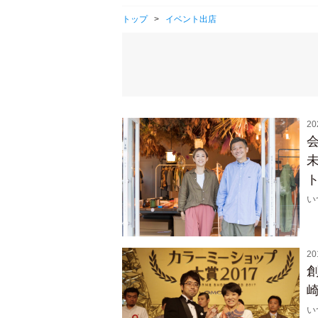
トップ
>
イベント出店
20
ト
い
20
い