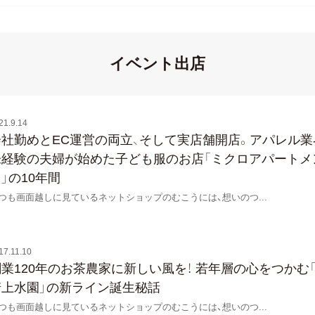
イベント出店
21.9.14
会社勤めとEC運営の両立、そして実店舗開店。アパレル業
未経験の夫婦が始めた子ども服のお店「ミクロアパートメ
」の10年間
つも画面越しに見ているネットショップのむこうには、想いのつ
...
17.11.10
創業120年のお茶農家に新しい風を！ 若年層の心をつかむ
崎上水園」の新ライン誕生秘話
つも画面越しに見ているネットショップのむこうには、想いのつ
...