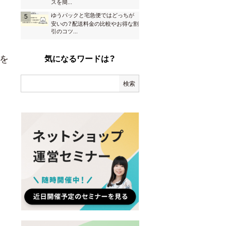
スを簡
...
ゆうパックと宅急便ではどっちが
安いの？配送料金の比較やお得な割
引のコツ
...
を
気になるワードは？