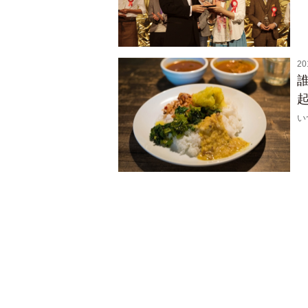
20
起
い