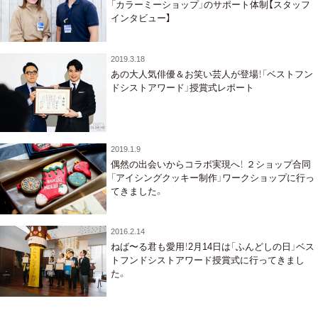
「カラーミーショップ」のサポート体制【スタッフ
インタビュー】
2019.3.18
あの大人気俳優＆お笑い芸人が登場！「ベストフン
ドシストアワード」授賞式レポート
2019.1.9
偶然の出会いからコラボ実現へ！ ２ショップ合同
「アイシングクッキー制作」ワークショップに行っ
てきました。
2016.2.14
ねば〜る君も愛用！2月14日は「ふんどしの日」ベス
トフンドシストアワード授賞式に行ってきまし
た。