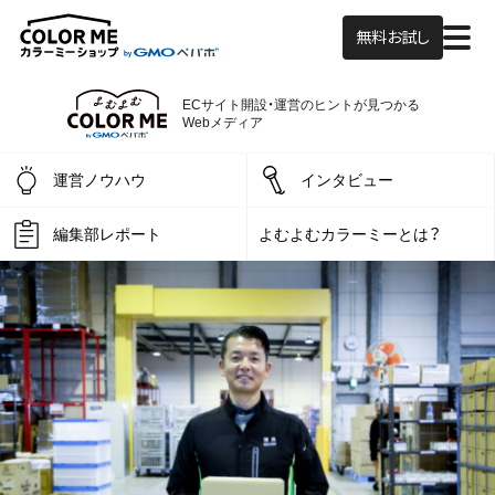
無料お試し
ECサイト開設・運営の
ヒントが見つかる
よむよむカラーミー
Webメディア
運営ノウハウ
インタビュー
編集部レポート
よむよむカラーミーとは？