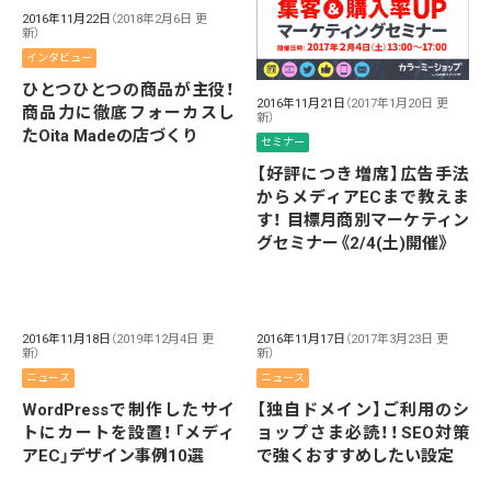
2016年11月22日
（2018年2月6日 更
新）
インタビュー
ひとつひとつの商品が主役！
2016年11月21日
（2017年1月20日 更
商品力に徹底フォーカスし
新）
たOita Madeの店づくり
セミナー
【好評につき増席】広告手法
からメディアECまで教えま
す！ 目標月商別マーケティン
グセミナー《2/4(土)開催》
2016年11月18日
（2019年12月4日 更
2016年11月17日
（2017年3月23日 更
新）
新）
ニュース
ニュース
WordPressで制作したサイ
【独自ドメイン】ご利用のシ
トにカートを設置！「メディ
ョップさま必読！！SEO対策
アEC」デザイン事例10選
で強くおすすめしたい設定