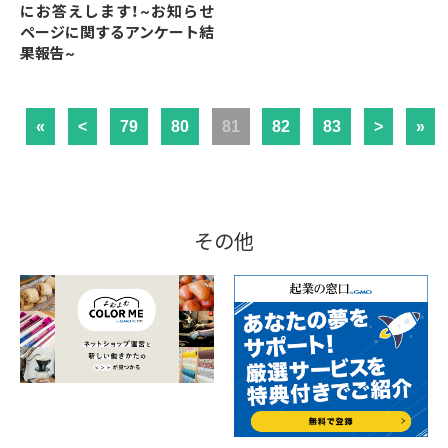
にお答えします！~お知らせ
ページに関するアンケート結
果報告~
«
<
79
80
81
82
83
>
»
その他