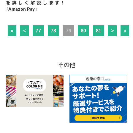
を詳しく解説します！
「Amazon Pay」
«
<
77
78
79
80
81
>
»
その他