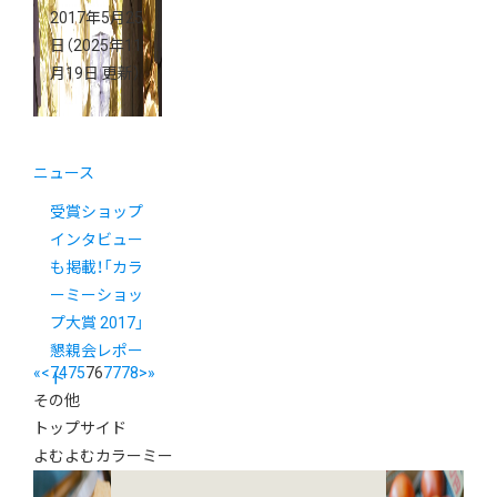
2017年5月25
日
（2025年11
月19日 更新）
ニュース
受賞ショップ
インタビュー
も掲載！「カラ
ーミーショッ
プ大賞 2017」
懇親会レポー
«
<
74
75
76
77
78
>
»
ト
その他
トップサイド
よむよむカラーミー