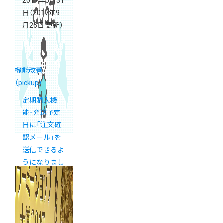
2017年5月31
日
（2017年9
月26日 更新）
機能改善
（pickup）
定期購入機
能・発送予定
日に「注文確
認メール」を
送信できるよ
うになりまし
た