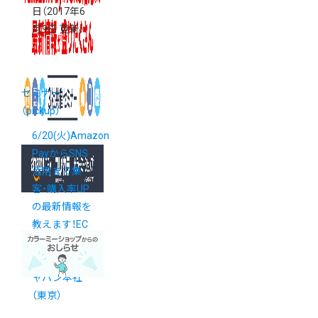
日
（2017年6
月9日 更新）
セミナー
（pickup）
6/20(火)Amazon
PayからSNS
活用まで集
客・購入率UP
の最新情報を
教えます！EC
運営セミナー
inアマゾンジ
ャパン本社
（東京）