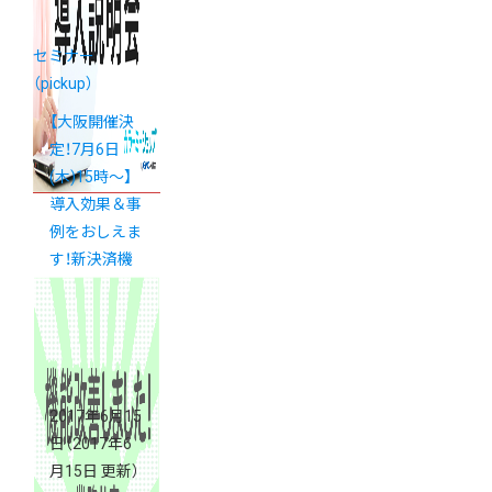
セミナー
（pickup）
【大阪開催決
定！7月6日
(木)15時〜】
導入効果＆事
例をおしえま
す！新決済機
能「楽天ペイ
（オンライン
決済）」導入説
明会
2017年6月15
日
（2017年6
月15日 更新）