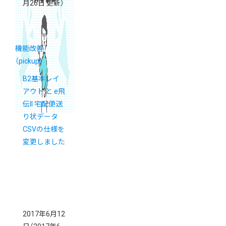
月26日 更新）
機能改善
（pickup）
B2基本レイ
アウト と e飛
伝II 宅配便送
り状データ
CSVの仕様を
変更しました
2017年6月12