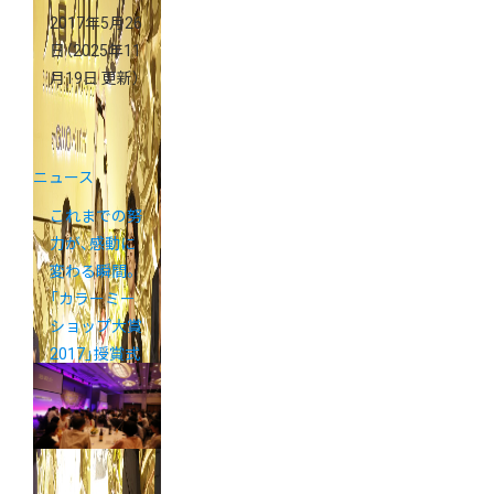
2017年5月26
日
（2025年11
月19日 更新）
ニュース
これまでの努
力が、感動に
変わる瞬間。
「カラーミー
ショップ大賞
2017」授賞式
レポート