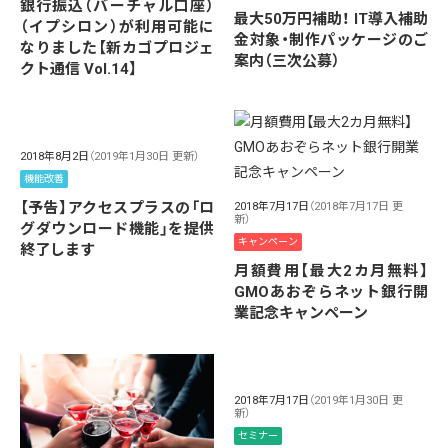
銀行振込（バーチャル口座）
最大50万円補助！ IT導入補助
（イプシロン）が利用可能に
金対象・制作パッケージのご
なりました【新カゴプロジェ
案内（三次公募）
クト通信 Vol.14】
2018年8月2日
（2019年1月30日 更新）
機能改善
【予告】アクセスプラスの「ロ
2018年7月17日
（2018年7月17日 更
新）
グダウンロード機能」を提供
キャンペーン
終了します
月額費用【最大2カ月無料】
GMOあおぞらネット銀行開
業記念キャンペーン
2018年7月17日
（2019年1月30日 更
新）
セミナー