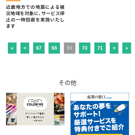
近畿地方での地震による被
災地域を対象に、サービス停
止の一時回避を実施いたし
ます
«
<
67
68
69
70
71
>
»
その他