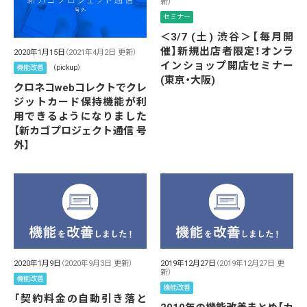
新）
セミナー
＜3/7 (土) 渋谷＞【毎月開
催】新規出店者限定！オンラ
2020年1月15日
（2021年4月2日 更新）
インショップ開店セミナー
機能改善
（pickup）
(東京・大阪)
クロネコwebコレクトでクレ
ジットカード保持機能が利
用できるようになりました
【新カゴプロジェクト通信 号
外】
2020年1月9日
（2020年9月3日 更新）
2019年12月27日
（2019年12月27日 更
新）
機能改善
機能改善
「契約料金の自動引き落と