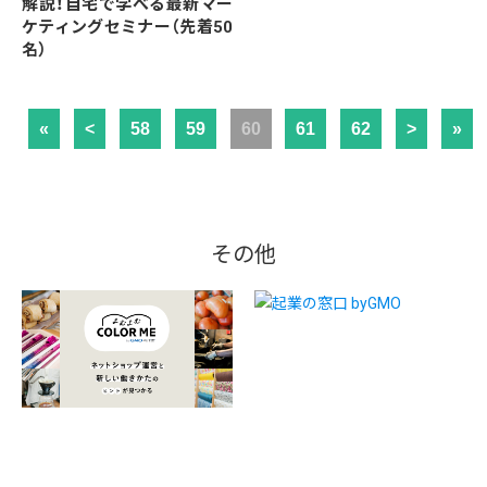
解説！自宅で学べる最新マー
ケティングセミナー（先着50
名）
«
<
58
59
60
61
62
>
»
その他