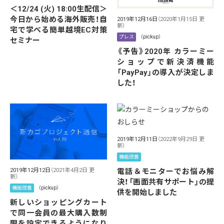
＜12/24 (火) 18:00生配信＞
今日から始める海外販売！自
2019年12月16日
（2020年1月15日 更
新）
宅で学べる簡単越境EC対策
プレス
（pickup）
セミナー
《予告》2020年 カラーミー
ショップで新決済機能
「PayPay」の導入が決定しま
した！
2019年12月11日
（2022年9月29日 更
新）
機能改善
電話＆モニターでお悩み解
2019年12月12日
（2021年4月2日 更
新）
決！「画面共有サポート」の提
機能改善
（pickup）
供を開始しました
新しいショッピングカート
で同一会員の最大購入数制
限を設定できるようになり