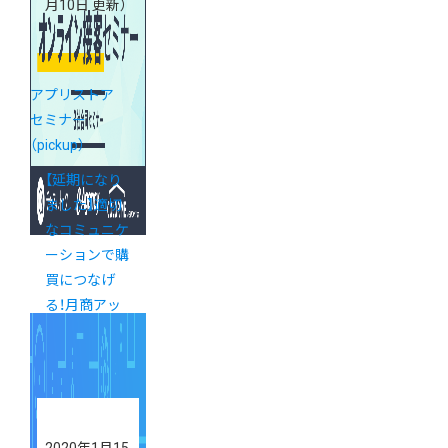
月10日 更新）
アプリストア
セミナー
（pickup）
【延期になり
ました】適切
なコミュニケ
ーションで購
買につなげ
る！月商アッ
プのためのオ
ンライン接客
セミナー