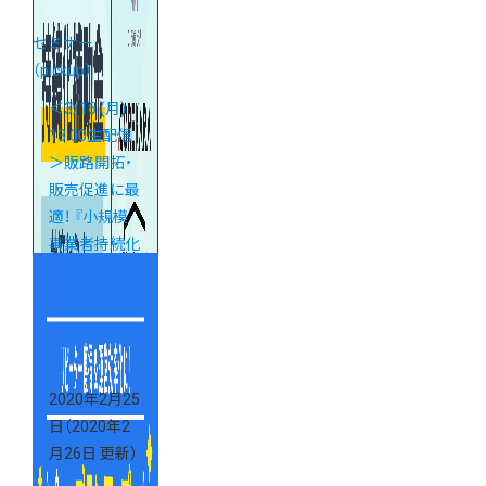
セミナー
（pickup）
＜3/16 (月)
13:00生配信
＞販路開拓・
販売促進に最
適！ 『小規模
事業者持続化
補助金』対策
webセミナー
2020年2月25
日
（2020年2
月26日 更新）