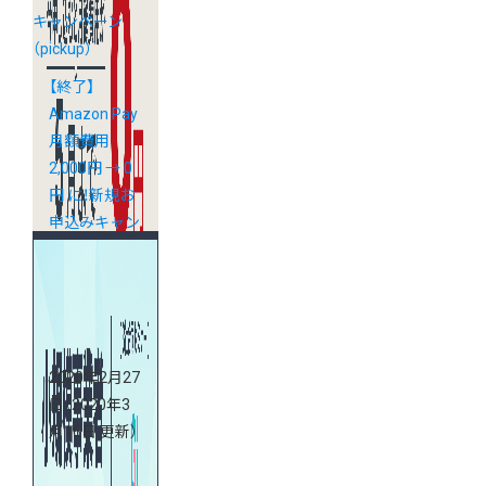
キャンペーン
（pickup）
【終了】
Amazon Pay
月額費用
2,000円 → 0
円 に！新規お
申込みキャン
ペーン実施
中！
2020年2月27
日
（2020年3
月16日 更新）