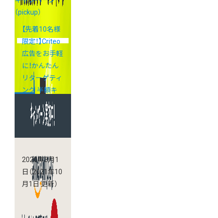
キャンペーン
（pickup）
【先着10名様
限定！】Criteo
広告をお手軽
に！かんたん
リターゲティ
ング 半額キ
ャンペーン
2020年3月1
日
（2021年10
月1日 更新）