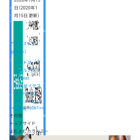
2020年1月15
日
（2020年1
月15日 更新）
アプリストア
（pickup）
ヒートマップ
ツールアプリ
「SiTest
Lite（サイテス
ト・ライト）」
をリリースし
«
<
57
58
59
60
61
>
»
ました
その他
トップサイド
よむよむカラーミー