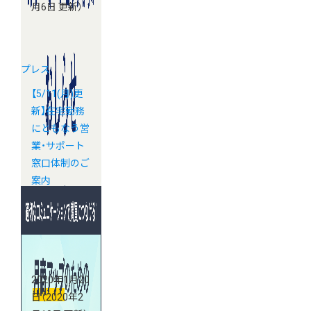
月6日 更新）
プレス
【5/11(月)更
新】在宅勤務
にともなう営
業・サポート
窓口体制のご
案内
2020年1月20
日
（2020年2