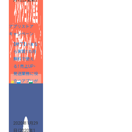
月12日 更新）
アプリストア
キャンペーン
【終了】いまな
ら実質1カ月
無料で使え
る！ 売上UP・
発送業務に役
立つアプリが
登場
2020年1月29
日
（2020年1